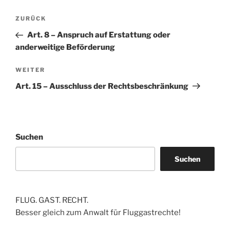
Beitragsnavigation
Vorheriger
ZURÜCK
Beitrag
Art. 8 – Anspruch auf Erstattung oder
anderweitige Beförderung
Nächster
WEITER
Beitrag
Art. 15 – Ausschluss der Rechtsbeschränkung
Suchen
Suchen
FLUG. GAST. RECHT.
Besser gleich zum Anwalt für Fluggastrechte!