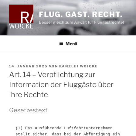
Zum
Inhalt
FLUG. GAST. RECHT.
springen
Besser gleich zum Anwalt für Fluggastrechte!
Menü
VERÖFFENTLICHT
14. JANUAR 2025
VON
KANZLEI WOICKE
AM
Art. 14 – Verpflichtung zur
Information der Fluggäste über
ihre Rechte
Gesetzestext
(1) Das ausführende Luftfahrtunternehmen 
stellt sicher, dass bei der Abfertigung ein 