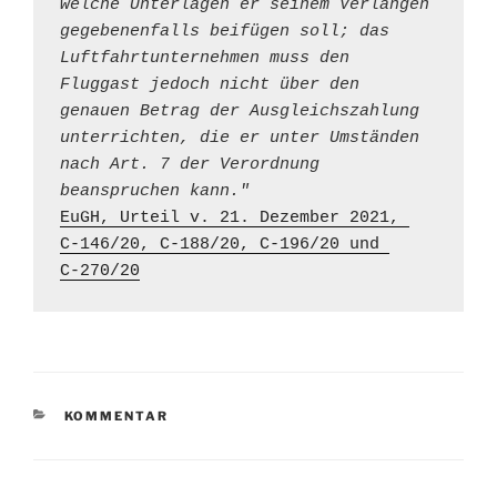
welche Unterlagen er seinem Verlangen 
gegebenenfalls beifügen soll; das 
Luftfahrtunternehmen muss den 
Fluggast jedoch nicht über den 
genauen Betrag der Ausgleichszahlung 
unterrichten, die er unter Umständen 
nach Art. 7 der Verordnung 
beanspruchen kann."
EuGH, Urteil v. 21. Dezember 2021, 
C‑146/20, C‑188/20, C‑196/20 und 
C‑270/20
KATEGORIEN
KOMMENTAR